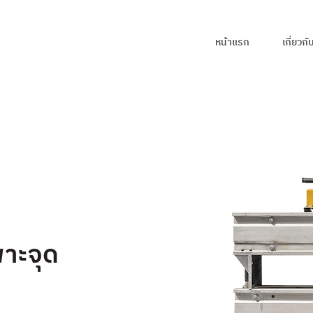
หน้าแรก
เกี่ยวกั
าะจุด